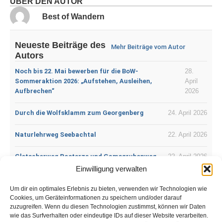
ÜBER DEN AUTOR
Best of Wandern
Neueste Beiträge des
Mehr Beiträge vom Autor
Autors
Noch bis 22. Mai bewerben für die BoW-
28.
Sommeraktion 2026: „Aufstehen, Ausleihen,
April
Aufbrechen“
2026
Durch die Wolfsklamm zum Georgenberg
24. April 2026
Naturlehrweg Seebachtal
22. April 2026
Gletscherweg Pasterze und Gamsgrubenweg
22. April 2026
Einwilligung verwalten
Der Lichtenfelser Panoramaweg
18. April 2026
Um dir ein optimales Erlebnis zu bieten, verwenden wir Technologien wie
Cookies, um Geräteinformationen zu speichern und/oder darauf
DonauWellen – Premiumweg:
12. April
zuzugreifen. Wenn du diesen Technologien zustimmst, können wir Daten
Donauversickerung
2026
wie das Surfverhalten oder eindeutige IDs auf dieser Website verarbeiten.