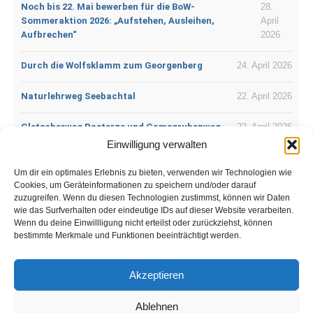
Noch bis 22. Mai bewerben für die BoW-
28.
Sommeraktion 2026: „Aufstehen, Ausleihen,
April
Aufbrechen“
2026
Durch die Wolfsklamm zum Georgenberg
24. April 2026
Naturlehrweg Seebachtal
22. April 2026
Gletscherweg Pasterze und Gamsgrubenweg
22. April 2026
Einwilligung verwalten
Der Lichtenfelser Panoramaweg
18. April 2026
Um dir ein optimales Erlebnis zu bieten, verwenden wir Technologien wie
Cookies, um Geräteinformationen zu speichern und/oder darauf
DonauWellen – Premiumweg:
12. April
zuzugreifen. Wenn du diesen Technologien zustimmst, können wir Daten
Donauversickerung
2026
wie das Surfverhalten oder eindeutige IDs auf dieser Website verarbeiten.
Wenn du deine Einwillligung nicht erteilst oder zurückziehst, können
bestimmte Merkmale und Funktionen beeinträchtigt werden.
Best of Wandern
Akzeptieren
© 2026 Best of Wandern
Ablehnen