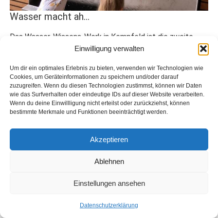
Wasser macht ah…
Das Wasser-Wissens-Werk in Kempfeld ist die zweite
Station an unserem Anreisetag. Hier kommen wir
Einwilligung verwalten
Um dir ein optimales Erlebnis zu bieten, verwenden wir Technologien wie
Weiterlesen
Cookies, um Geräteinformationen zu speichern und/oder darauf
zuzugreifen. Wenn du diesen Technologien zustimmst, können wir Daten
29. Juli 2022
wie das Surfverhalten oder eindeutige IDs auf dieser Website verarbeiten.
Wenn du deine Einwillligung nicht erteilst oder zurückziehst, können
bestimmte Merkmale und Funktionen beeinträchtigt werden.
© 2026 Best of Wandern
Akzeptieren
Datenschutzerklärung
Impressum
Ablehnen
Kontakt
Einstellungen ansehen
Datenschutzerklärung