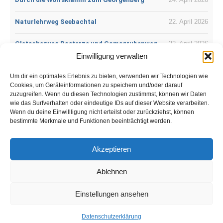
Naturlehrweg Seebachtal
22. April 2026
Gletscherweg Pasterze und Gamsgrubenweg
22. April 2026
Einwilligung verwalten
Der Lichtenfelser Panoramaweg
18. April 2026
Um dir ein optimales Erlebnis zu bieten, verwenden wir Technologien wie
Cookies, um Geräteinformationen zu speichern und/oder darauf
DonauWellen – Premiumweg:
12. April
zuzugreifen. Wenn du diesen Technologien zustimmst, können wir Daten
Donauversickerung
2026
wie das Surfverhalten oder eindeutige IDs auf dieser Website verarbeiten.
Wenn du deine Einwillligung nicht erteilst oder zurückziehst, können
bestimmte Merkmale und Funktionen beeinträchtigt werden.
Best of Wandern
Akzeptieren
© 2026 Best of Wandern
Ablehnen
Datenschutzerklärung
Impressum
Einstellungen ansehen
Kontakt
Datenschutzerklärung