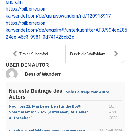
eng-alm
https://silberregion-
karwendel.com/de/genusswandern/rid/120918917
https://silberregion-
karwendel.com/de/engalm#/unterkuenfte/AT3/994ec285-
24ee-46c3-9981-0d741425cb2c
Tiroler Silberpfad
Durch die Wolfsklamm zum Georgenberg
ÜBER DEN AUTOR
Best of Wandern
Neueste Beiträge des
Mehr Beiträge vom Autor
Autors
Noch bis 22. Mai bewerben für die BoW-
28.
Sommeraktion 2026: „Aufstehen, Ausleihen,
April
Aufbrechen“
2026
Durch die Wolfsklamm zum Georgenberg
24. April 2026