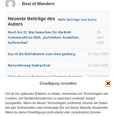
Best of Wandern
Neueste Beiträge des
Mehr Beiträge vom Autor
Autors
Noch bis 22. Mai bewerben für die BoW-
28.
Sommeraktion 2026: „Aufstehen, Ausleihen,
April
Aufbrechen“
2026
Durch die Wolfsklamm zum Georgenberg
24. April 2026
Naturlehrweg Seebachtal
22. April 2026
Gletscherweg Pasterze und Gamsgrubenweg
22. April 2026
Einwilligung verwalten
Der Lichtenfelser Panoramaweg
18. April 2026
Um dir ein optimales Erlebnis zu bieten, verwenden wir Technologien wie
Cookies, um Geräteinformationen zu speichern und/oder darauf
DonauWellen – Premiumweg:
12. April
zuzugreifen. Wenn du diesen Technologien zustimmst, können wir Daten
Donauversickerung
2026
wie das Surfverhalten oder eindeutige IDs auf dieser Website verarbeiten.
Wenn du deine Einwillligung nicht erteilst oder zurückziehst, können