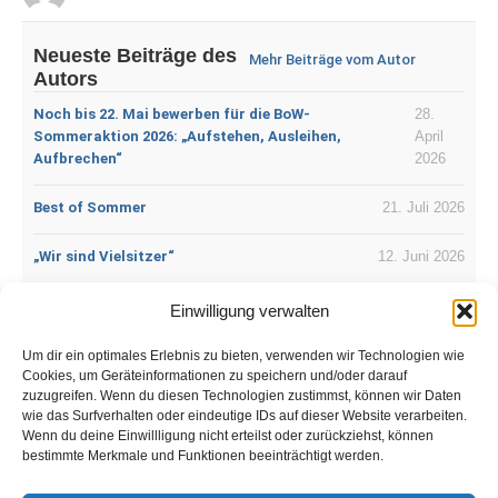
Neueste Beiträge des
Mehr Beiträge vom Autor
Autors
Noch bis 22. Mai bewerben für die BoW-
28.
Sommeraktion 2026: „Aufstehen, Ausleihen,
April
Aufbrechen“
2026
Best of Sommer
21. Juli 2026
„Wir sind Vielsitzer“
12. Juni 2026
Vergiss die Maus, begib Dich raus
9. Juni 2026
Einwilligung verwalten
Sitzen, sitzen, immer nur sitzen
4. Juni 2026
Um dir ein optimales Erlebnis zu bieten, verwenden wir Technologien wie
Cookies, um Geräteinformationen zu speichern und/oder darauf
zuzugreifen. Wenn du diesen Technologien zustimmst, können wir Daten
Nix mehr mit viel sitzen
2. Juni 2026
wie das Surfverhalten oder eindeutige IDs auf dieser Website verarbeiten.
Wenn du deine Einwillligung nicht erteilst oder zurückziehst, können
bestimmte Merkmale und Funktionen beeinträchtigt werden.
bowadmin