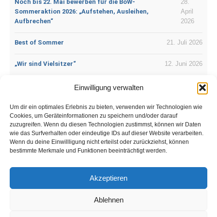
Noch bis 22. Mai bewerben für die BoW-
28.
Sommeraktion 2026: „Aufstehen, Ausleihen,
April
Aufbrechen“
2026
Best of Sommer
21. Juli 2026
„Wir sind Vielsitzer“
12. Juni 2026
Vergiss die Maus, begib Dich raus
9. Juni 2026
Einwilligung verwalten
Sitzen, sitzen, immer nur sitzen
4. Juni 2026
Um dir ein optimales Erlebnis zu bieten, verwenden wir Technologien wie
Cookies, um Geräteinformationen zu speichern und/oder darauf
zuzugreifen. Wenn du diesen Technologien zustimmst, können wir Daten
Nix mehr mit viel sitzen
2. Juni 2026
wie das Surfverhalten oder eindeutige IDs auf dieser Website verarbeiten.
Wenn du deine Einwillligung nicht erteilst oder zurückziehst, können
bestimmte Merkmale und Funktionen beeinträchtigt werden.
bowadmin
Akzeptieren
© 2026 Best of Wandern
Ablehnen
Datenschutzerklärung
Impressum