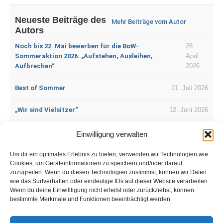
Neueste Beiträge des
Mehr Beiträge vom Autor
Autors
Noch bis 22. Mai bewerben für die BoW-
28.
Sommeraktion 2026: „Aufstehen, Ausleihen,
April
Aufbrechen“
2026
Best of Sommer
21. Juli 2026
„Wir sind Vielsitzer“
12. Juni 2026
Vergiss die Maus, begib Dich raus
9. Juni 2026
Einwilligung verwalten
Sitzen, sitzen, immer nur sitzen
4. Juni 2026
Um dir ein optimales Erlebnis zu bieten, verwenden wir Technologien wie
Cookies, um Geräteinformationen zu speichern und/oder darauf
zuzugreifen. Wenn du diesen Technologien zustimmst, können wir Daten
Nix mehr mit viel sitzen
2. Juni 2026
wie das Surfverhalten oder eindeutige IDs auf dieser Website verarbeiten.
Wenn du deine Einwillligung nicht erteilst oder zurückziehst, können
bestimmte Merkmale und Funktionen beeinträchtigt werden.
bowadmin