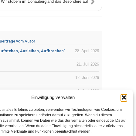
Wir stöbern im Donaubergland das Besondere auf
Beiträge vom Autor
Aufstehen, Ausleihen, Aufbrechen“
28. April 2026
21. Juli 2026
12. Juni 2026
9. Juni 2026
Einwilligung verwalten
4. Juni 2026
ptimales Erlebnis zu bieten, verwenden wir Technologien wie Cookies, um
mationen zu speichern und/oder darauf zuzugreifen. Wenn du diesen
2. Juni 2026
 zustimmst, können wir Daten wie das Surfverhalten oder eindeutige IDs auf
te verarbeiten. Wenn du deine Einwillligung nicht erteilst oder zurückziehst,
immte Merkmale und Funktionen beeinträchtigt werden.